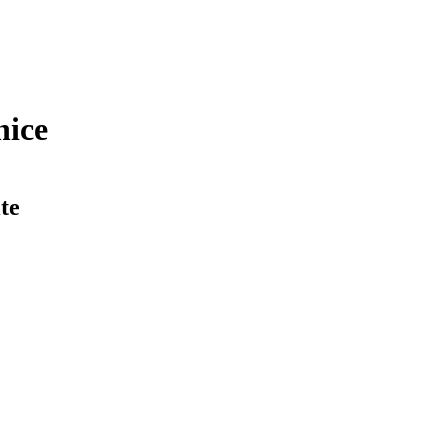
nice
te