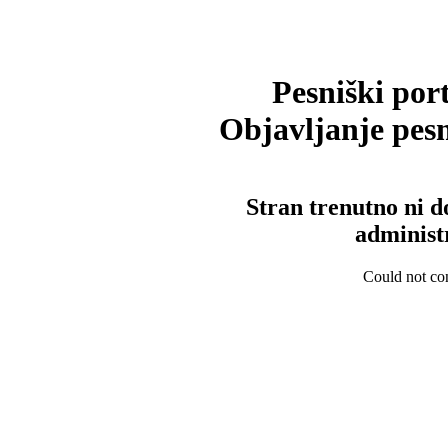
Pesniški port
Objavljanje pesm
Stran trenutno ni d
administ
Could not con