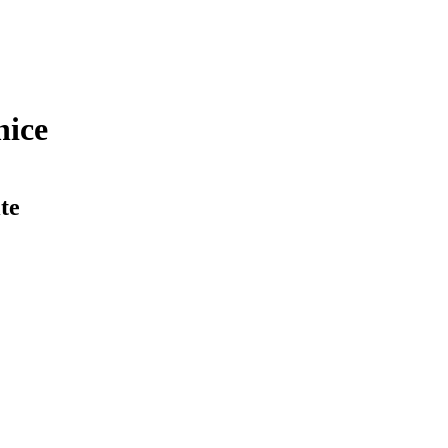
nice
te