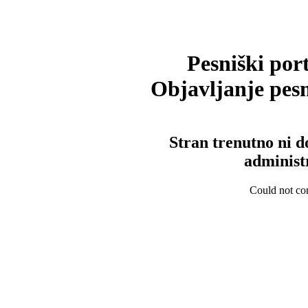
Pesniški port
Objavljanje pesm
Stran trenutno ni d
administ
Could not con