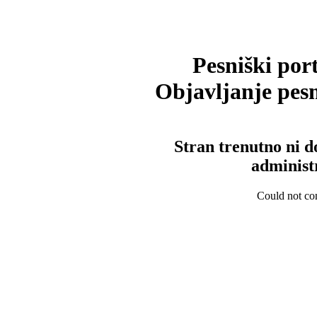
Pesniški port
Objavljanje pesm
Stran trenutno ni d
administ
Could not con