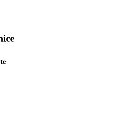
nice
te