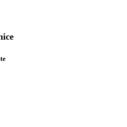
nice
te