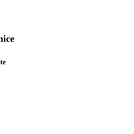
nice
te