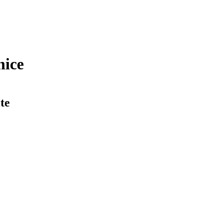
nice
te