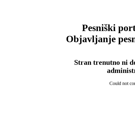
Pesniški port
Objavljanje pesm
Stran trenutno ni d
administ
Could not con