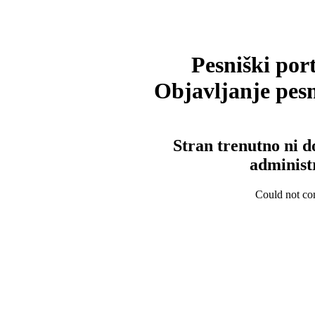
Pesniški port
Objavljanje pesm
Stran trenutno ni d
administ
Could not con