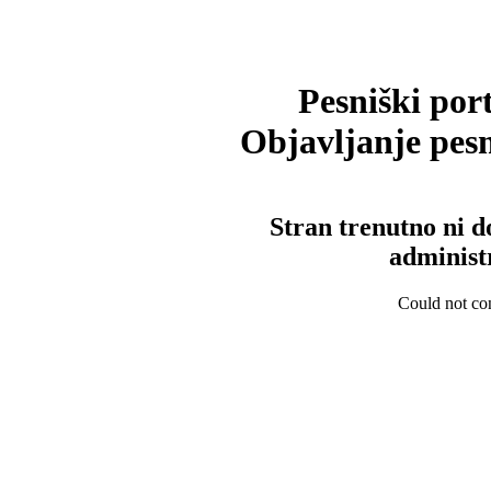
Pesniški port
Objavljanje pesm
Stran trenutno ni d
administ
Could not con