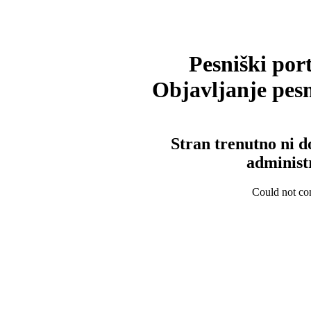
Pesniški port
Objavljanje pesm
Stran trenutno ni d
administ
Could not con