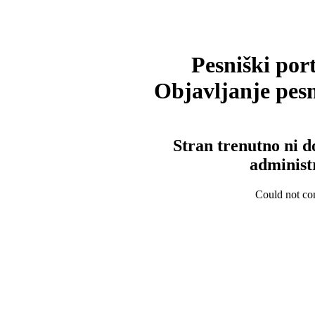
Pesniški port
Objavljanje pesm
Stran trenutno ni d
administ
Could not con