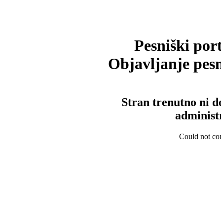
Pesniški port
Objavljanje pesm
Stran trenutno ni d
administ
Could not con