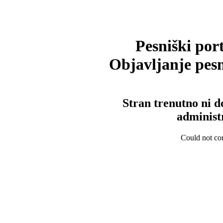
Pesniški port
Objavljanje pesm
Stran trenutno ni d
administ
Could not con