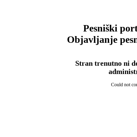
Pesniški port
Objavljanje pesm
Stran trenutno ni d
administ
Could not con