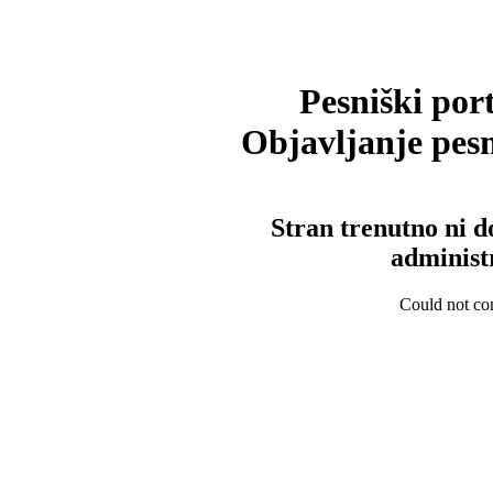
Pesniški port
Objavljanje pesm
Stran trenutno ni d
administ
Could not con