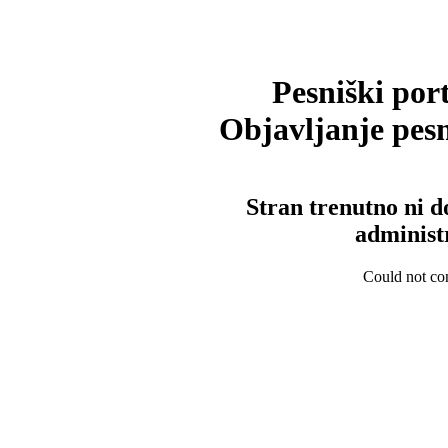
Pesniški port
Objavljanje pesm
Stran trenutno ni d
administ
Could not con