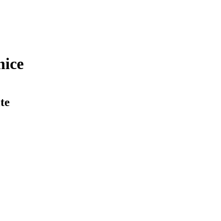
nice
te