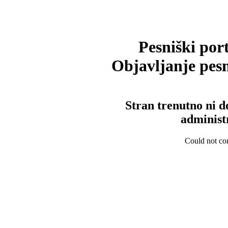
Pesniški port
Objavljanje pesm
Stran trenutno ni d
administ
Could not con