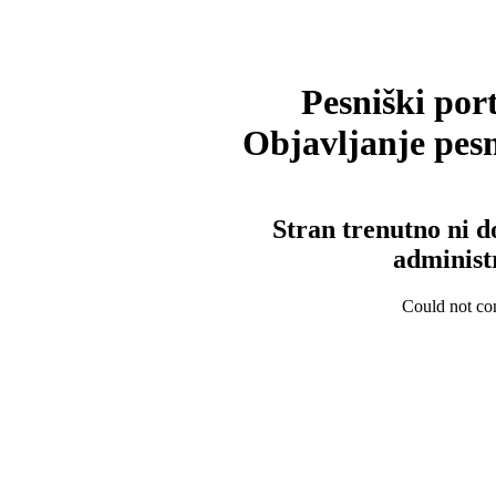
Pesniški port
Objavljanje pesm
Stran trenutno ni d
administ
Could not con