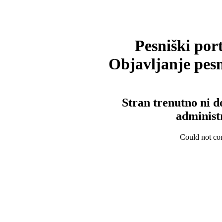
Pesniški port
Objavljanje pesm
Stran trenutno ni d
administ
Could not con