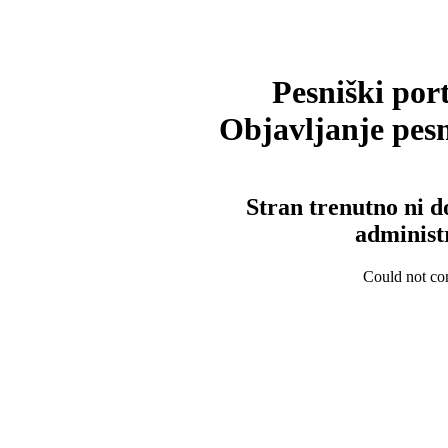
Pesniški port
Objavljanje pesm
Stran trenutno ni d
administ
Could not con