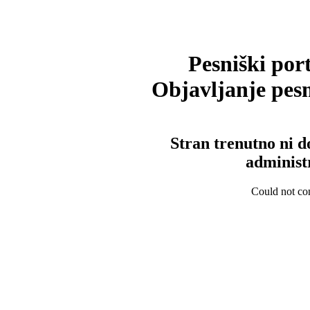
Pesniški port
Objavljanje pesm
Stran trenutno ni d
administ
Could not con