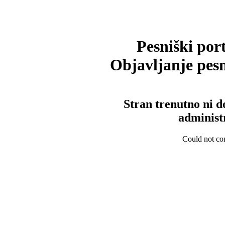
Pesniški port
Objavljanje pesm
Stran trenutno ni d
administ
Could not con