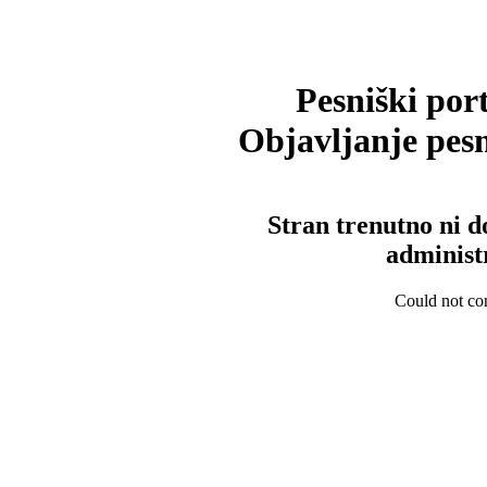
Pesniški port
Objavljanje pesm
Stran trenutno ni d
administ
Could not con