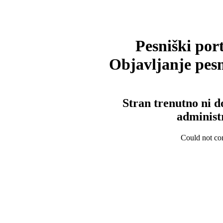
Pesniški port
Objavljanje pesm
Stran trenutno ni d
administ
Could not con