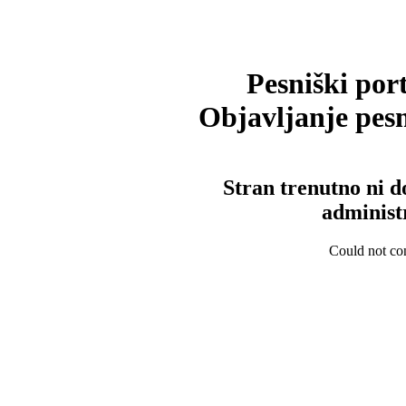
Pesniški port
Objavljanje pesm
Stran trenutno ni d
administ
Could not con