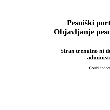
Pesniški port
Objavljanje pesm
Stran trenutno ni d
administ
Could not con