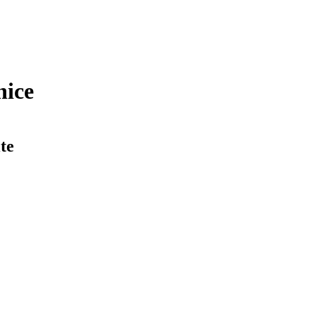
nice
te