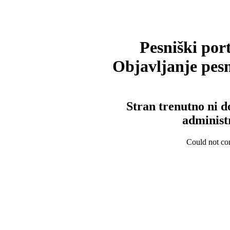
Pesniški port
Objavljanje pesm
Stran trenutno ni d
administ
Could not con