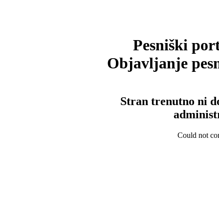
Pesniški port
Objavljanje pesm
Stran trenutno ni d
administ
Could not con