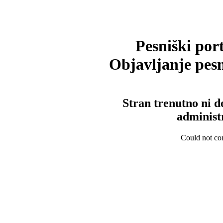
Pesniški port
Objavljanje pesm
Stran trenutno ni d
administ
Could not con