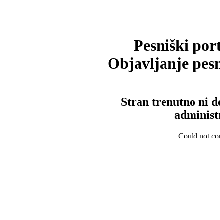
Pesniški port
Objavljanje pesm
Stran trenutno ni d
administ
Could not con