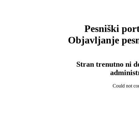
Pesniški port
Objavljanje pesm
Stran trenutno ni d
administ
Could not con