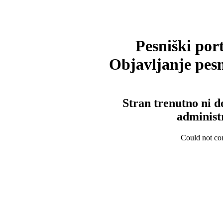
Pesniški port
Objavljanje pesm
Stran trenutno ni d
administ
Could not con