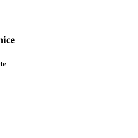
nice
te