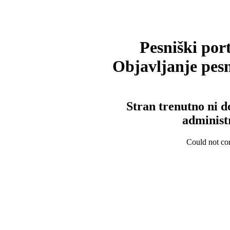
Pesniški port
Objavljanje pesm
Stran trenutno ni d
administ
Could not con