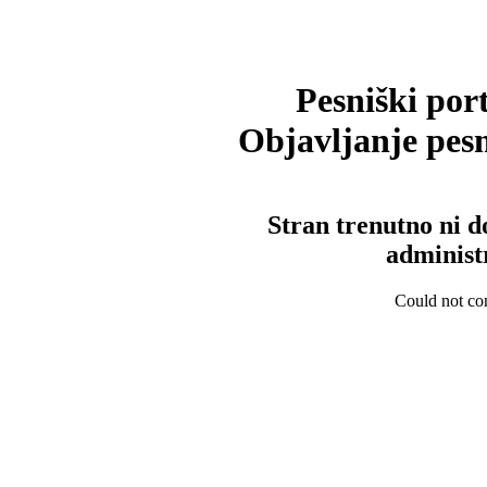
Pesniški port
Objavljanje pesm
Stran trenutno ni d
administ
Could not con