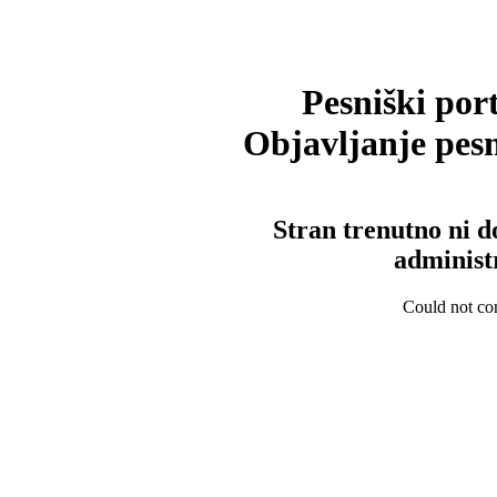
Pesniški port
Objavljanje pesm
Stran trenutno ni d
administ
Could not con