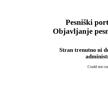
Pesniški port
Objavljanje pesm
Stran trenutno ni d
administ
Could not con