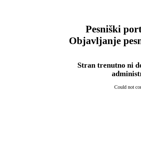
Pesniški port
Objavljanje pesm
Stran trenutno ni d
administ
Could not con