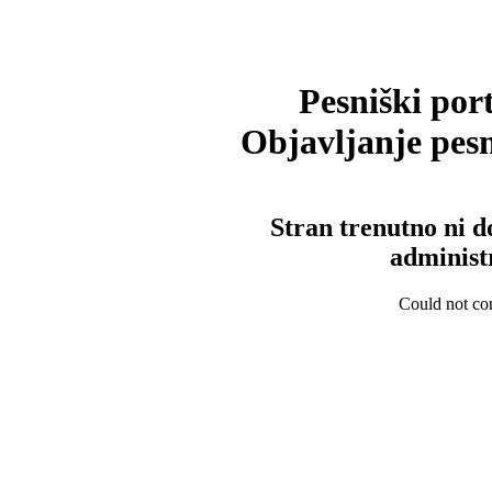
Pesniški port
Objavljanje pesm
Stran trenutno ni d
administ
Could not con