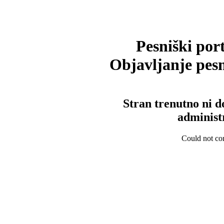
Pesniški port
Objavljanje pesm
Stran trenutno ni d
administ
Could not con