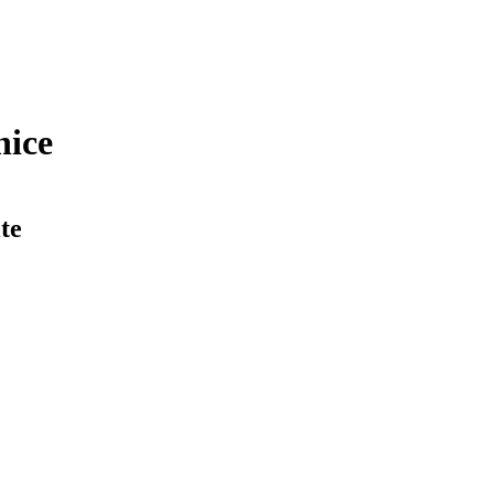
nice
te