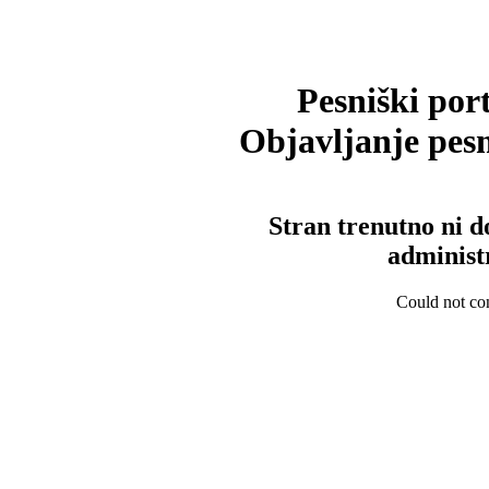
Pesniški port
Objavljanje pesm
Stran trenutno ni d
administ
Could not con