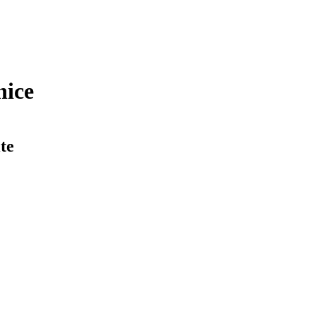
nice
te