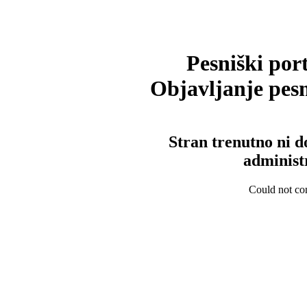
Pesniški port
Objavljanje pesm
Stran trenutno ni d
administ
Could not con