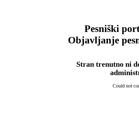
Pesniški port
Objavljanje pesm
Stran trenutno ni d
administ
Could not con